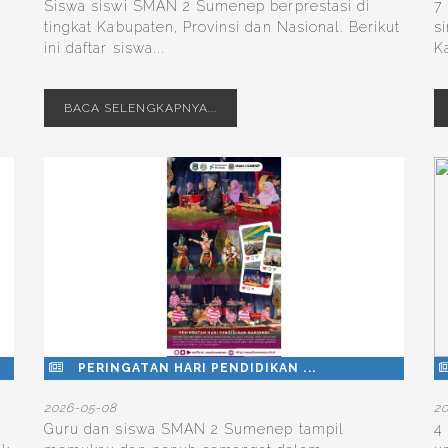
Siswa siswi SMAN 2 Sumenep berprestasi di
7
tingkat Kabupaten, Provinsi dan Nasional. Berikut
s
ini daftar siswa...
K
BACA SELENGKAPNYA...
PERINGATAN HARI PENDIDIKAN ...
2026-05-08
2
Guru dan siswa SMAN 2 Sumenep tampil
4