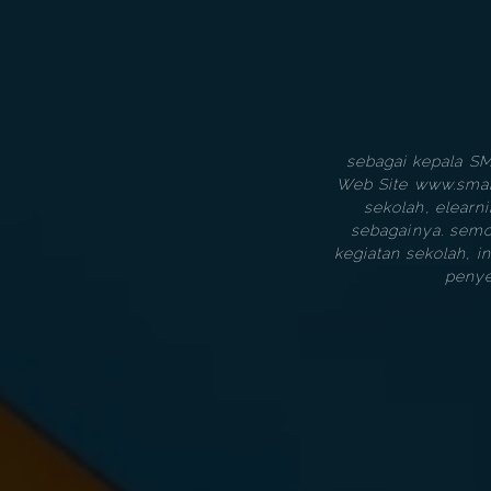
sebagai kepala S
Web Site www.sman2
sekolah, elearn
sebagainya. semo
kegiatan sekolah, 
penye