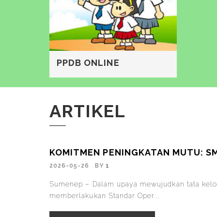
PPDB ONLINE
ARTIKEL
KOMITMEN PENINGKATAN MUTU: SM
2026-05-26
BY
1
Sumenep – Dalam upaya mewujudkan tata kelola
memberlakukan Standar Oper...