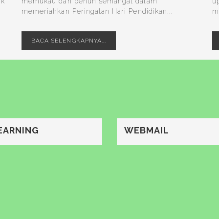
uk
memukau dan penuh semangat dalam
u
memeriahkan Peringatan Hari Pendidikan...
m
BACA SELENGKAPNYA...
EARNING
WEBMAIL