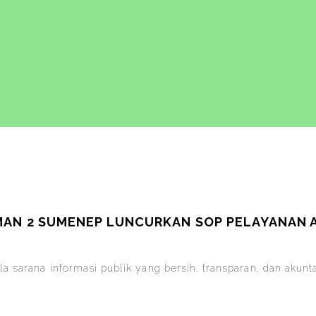
AN 2 SUMENEP LUNCURKAN SOP PELAYANAN AD
 sarana informasi publik yang bersih, transparan, dan akun