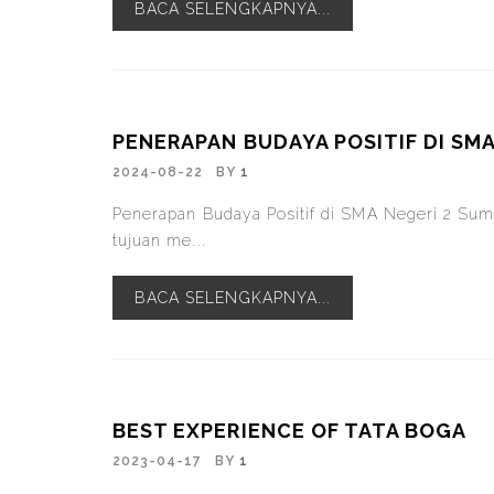
BACA SELENGKAPNYA...
PENERAPAN BUDAYA POSITIF DI SM
2024-08-22
BY
1
Penerapan Budaya Positif di SMA Negeri 2 Sume
tujuan me...
BACA SELENGKAPNYA...
BEST EXPERIENCE OF TATA BOGA
2023-04-17
BY
1