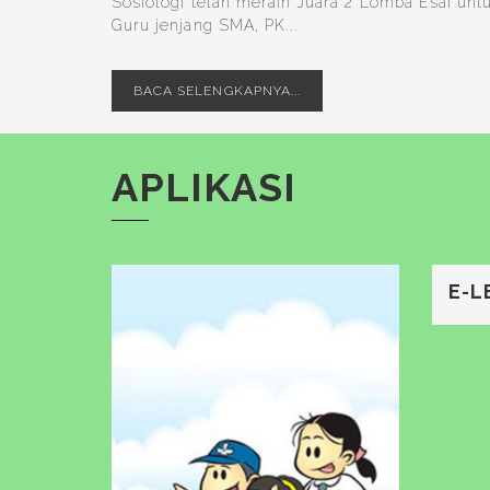
Sosiologi telah meraih Juara 2 Lomba Esai unt
Guru jenjang SMA, PK...
BACA SELENGKAPNYA...
APLIKASI
E-L