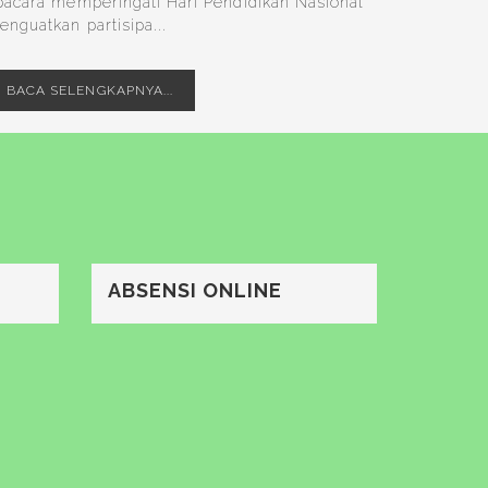
pacara memperingati Hari Pendidikan Nasional
enguatkan partisipa...
BACA SELENGKAPNYA...
ABSENSI ONLINE