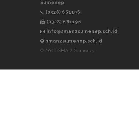
Sumenep
(0328) 661196
(0328) 661196
info@sman2sumenep.sch.id
sman2sumenep.sch.id
© 2016
SMA 2 Sumenep
.