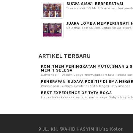
SISWA SISWI BERPRESTASI
Siswa siswi SMAN 2 Sumenep berprestasi
JUARA LOMBA MEMPERINGATI 
Selamat dan Sukses untuk siswa siswa
ARTIKEL TERBARU
KOMITMEN PENINGKATAN MUTU: SMAN 2 S
MENIT SELESAI
Sumenep – Dalam upaya mewujudkan tata kelola saran
PENERAPAN BUDAYA POSITIF DI SMA NEGE
Penerapan Budaya Positif di SMA Negeri 2 Sumenep Ol
BEST EXPERIENCE OF TATA BOGA
Haloo kakak-kakak semua, nama saya Balqis Nayla Nov
JL. KH. WAHID HASYIM III/11 Kolor